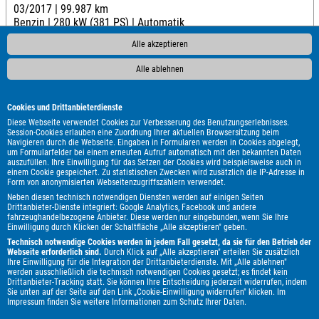
03/2017 |
99.987 km
Benzin |
280 kW (381 PS) |
Automatik
Farbe: Grau
Alle akzeptieren
Alle ablehnen
P
Cookies und Drittanbieterdienste
Diese Webseite verwendet Cookies zur Verbesserung des Benutzungserlebnisses.
Session-Cookies erlauben eine Zuordnung Ihrer aktuellen Browsersitzung beim
Navigieren durch die Webseite. Eingaben in Formularen werden in Cookies abgelegt,
um Formularfelder bei einem erneuten Aufruf automatisch mit den bekannten Daten
auszufüllen. Ihre Einwilligung für das Setzen der Cookies wird beispielsweise auch in
einem Cookie gespeichert. Zu statistischen Zwecken wird zusätzlich die IP-Adresse in
Verkauft
Form von anonymisierten Webseitenzugriffszählern verwendet.
Neben diesen technisch notwendigen Diensten werden auf einigen Seiten
Drittanbieter-Dienste integriert: Google Analytics, Facebook und andere
fahrzeughandelbezogene Anbieter. Diese werden nur eingebunden, wenn Sie Ihre
Einwilligung durch Klicken der Schaltfläche „Alle akzeptieren" geben.
Technisch notwendige Cookies werden in jedem Fall gesetzt, da sie für den Betrieb der
Webseite erforderlich sind.
Durch Klick auf „Alle akzeptieren" erteilen Sie zusätzlich
Ihre Einwilligung für die Integration der Drittanbieterdienste. Mit „Alle ablehnen"
werden ausschließlich die technisch notwendigen Cookies gesetzt; es findet kein
Drittanbieter-Tracking statt. Sie können Ihre Entscheidung jederzeit widerrufen, indem
Sie unten auf der Seite auf den Link „Cookie-Einwilligung widerrufen" klicken. Im
Impressum
finden Sie weitere Informationen zum Schutz Ihrer Daten.